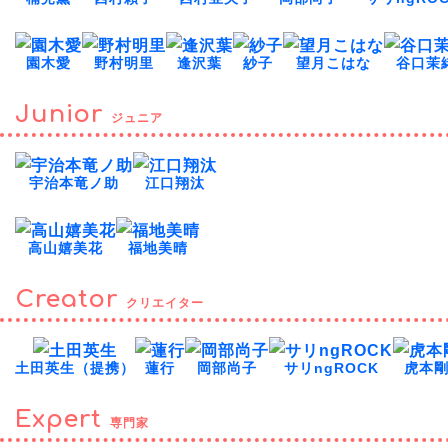
園木愛
野村明里
逢沢葉
紗子
望月こはな
谷口茉
Junior
ジュニア
宇治本竜ノ助
江口翔汰
高山嬉美花
福地美晴
Creator
クリエイター
土田英生（提携）
蓮行
岡部尚子
サリngROCK
虎本
Expert
専門家