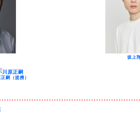
坂上
原正嗣（提携）