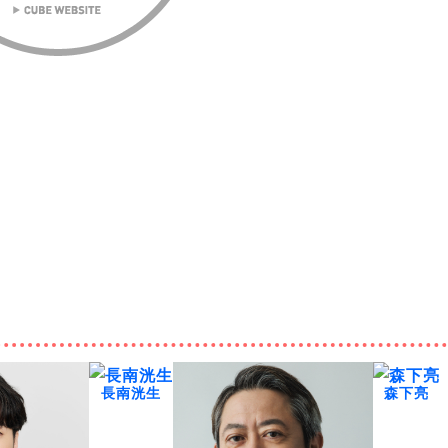
長南洸生
森下亮