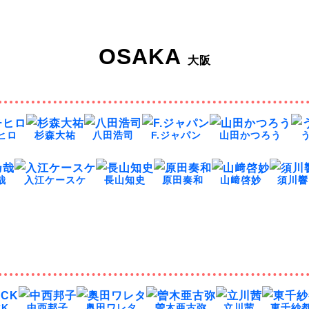
OSAKA
大阪
ヒロ
杉森大祐
八田浩司
F.ジャパン
山田かつろう
哉
入江ケースケ
長山知史
原田奏和
山﨑啓妙
須川響
CK
中西邦子
奥田ワレタ
曽木亜古弥
立川茜
東千紗