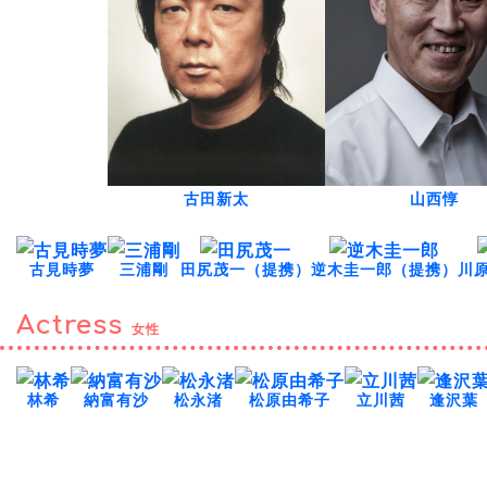
古田新太
山西惇
古見時夢
三浦剛
田尻茂一（提携）
逆木圭一郎（提携）
川
Actress
女性
林希
納富有沙
松永渚
松原由希子
立川茜
逢沢葉