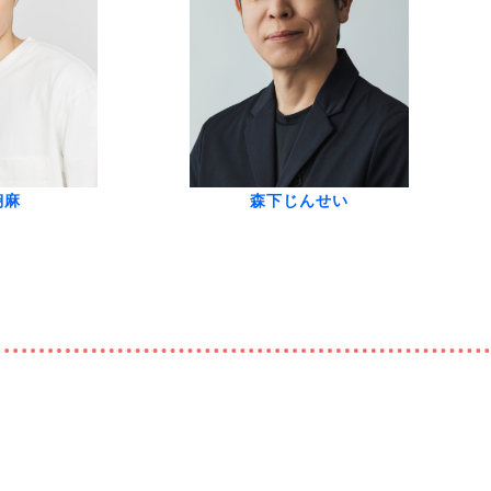
翔麻
森下じんせい