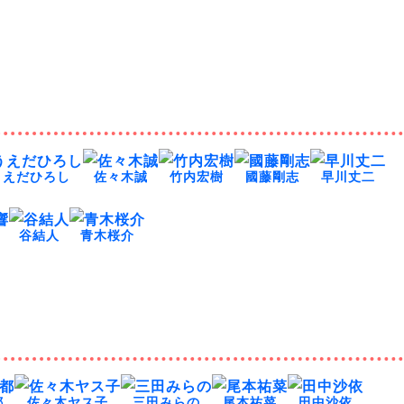
うえだひろし
佐々木誠
竹内宏樹
國藤剛志
早川丈二
谷結人
青木桜介
都
佐々木ヤス子
三田みらの
尾本祐菜
田中沙依