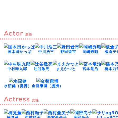
Actor
男性
国木田かっぱ
中川浩三
野田晋市
岡嶋秀昭
板倉チ
中村味九郎
辻谷敬亮
まえかつと
宮本竜治
橋本乃
水沼健（提携）
金替康博（提携）
Actress
女性
楠見薫
西村頼子
西村亜矢子
岡部尚子
サリngRO