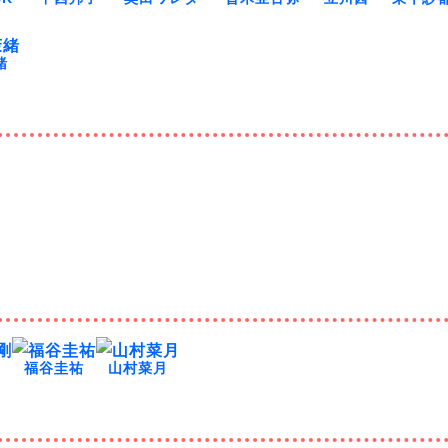
緒
剛
福谷圭祐
山村菜月