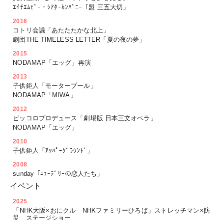
ｴｲﾁｴﾑﾋﾟｰ・ｼｱﾀｰｶﾝﾊﾟﾆｰ「盟 三五大切」
2016
コトリ会議「あたたたかな北上」
劇団THE TIMELESS LETTER「夏の夜の夢」
2015
NODAMAP「エッグ」再演
2013
子供鉅人「モータープール」
NODAMAP「MIWA」
2012
ピッコロプロデュース「劇場版 日本三文オペラ」
NODAMAP「エッグ」
2010
子供鉅人「ｱｯﾊﾟｰｸﾞﾗｳﾝﾄﾞ」
2008
sunday「ﾆｭｰﾃﾞﾘｰの恋人たち」
イベント
2025
「NHK大阪×おにクル NHKファミリーひろば」ストレッチマン×防
災 ステージショー