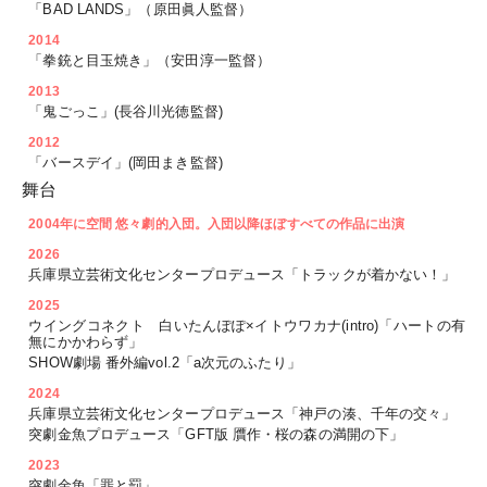
「BAD LANDS」（原田眞人監督）
2014
「拳銃と目玉焼き」（安田淳一監督）
2013
「鬼ごっこ」(長谷川光徳監督)
2012
「バースデイ」(岡田まき監督)
舞台
2004年に空間 悠々劇的入団。入団以降ほぼすべての作品に出演
2026
兵庫県立芸術文化センタープロデュース「トラックが着かない！」
2025
ウイングコネクト 白いたんぽぽ×イトウワカナ(intro)「ハートの有
無にかかわらず」
SHOW劇場 番外編vol.2「a次元のふたり」
2024
兵庫県立芸術文化センタープロデュース「神戸の湊、千年の交々」
突劇金魚プロデュース「GFT版 贋作・桜の森の満開の下」
2023
突劇金魚「罪と罰」