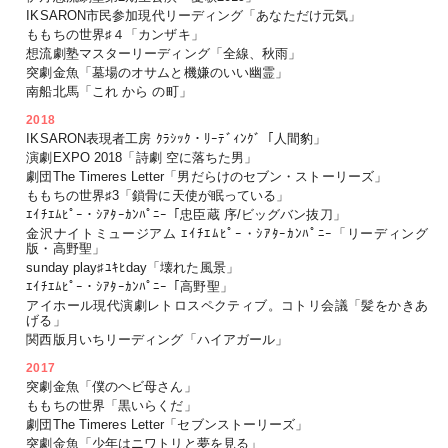
IKSARON市民参加現代リーディング「あなただけ元気」
ももちの世界♯４「カンザキ」
想流劇塾マスターリーディング「全線、秋雨」
突劇金魚「墓場のオサムと機嫌のいい幽霊」
南船北馬「これ から の町」
2018
IKSARON表現者工房 ｸﾗｼｯｸ・ﾘｰﾃﾞｨﾝｸﾞ「人間豹」
演劇EXPO 2018「詩劇 空に落ちた男」
劇団The Timeres Letter「男だらけのセブン・ストーリーズ」
ももちの世界♯3「鎖骨に天使が眠っている」
ｴｲﾁｴﾑﾋﾟｰ・ｼｱﾀｰｶﾝﾊﾟﾆｰ「忠臣蔵 序/ビッグバン抜刀」
金沢ナイトミュージアム ｴｲﾁｴﾑﾋﾟｰ・ｼｱﾀｰｶﾝﾊﾟﾆｰ「リーディング
版・高野聖」
sunday play♯ﾕｷﾋday「壊れた風景」
ｴｲﾁｴﾑﾋﾟｰ・ｼｱﾀｰｶﾝﾊﾟﾆｰ「高野聖」
アイホール現代演劇レトロスペクティブ。コトリ会議「髪をかきあ
げる」
関西版月いちリーディング「ハイアガール」
2017
突劇金魚「僕のヘビ母さん」
ももちの世界「黒いらくだ」
劇団The Timeres Letter「セブンストーリーズ」
突劇金魚「少年はニワトリと夢を見る」