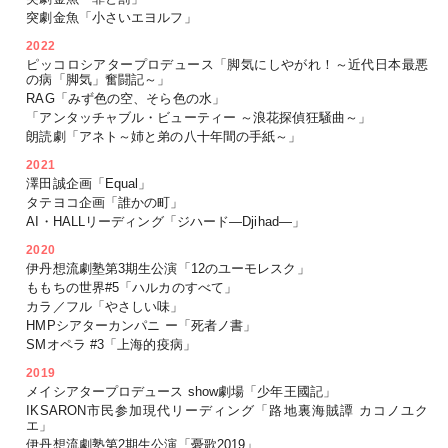
突劇金魚「小さいエヨルフ」
2022
ピッコロシアタープロデュース「脚気にしやがれ！～近代日本最悪
の病「脚気」奮闘記～」
RAG「みず色の空、そら色の水」
「アンタッチャブル・ビューティー ～浪花探偵狂騒曲～」
朗読劇「アネト～姉と弟の八十年間の手紙～」
2021
澤田誠企画「Equal」
タテヨコ企画「誰かの町」
AI・HALLリーディング「ジハード―Djihad―」
2020
伊丹想流劇塾第3期生公演「12のユーモレスク」
ももちの世界#5「ハルカのすべて」
カラ／フル「やさしい味」
HMPシアターカンパニ ー「死者ノ書」
SMオペラ #3「上海的疫病」
2019
メイシアタープロデュース show劇場「少年王國記」
IKSARON市民参加現代リーディング「路地裏海賊譚 カコノユク
エ」
伊丹想流劇塾第2期生公演「憂歌2019」