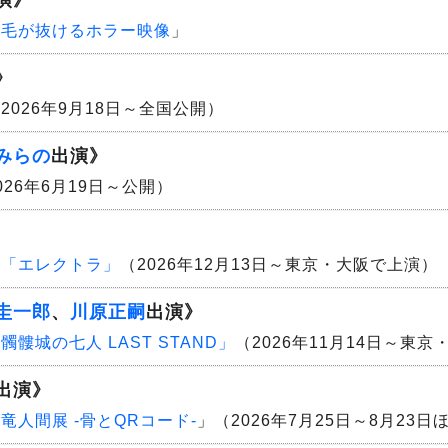
演》
鼻毛が抜けるホラー映像
」
》
2026年9月18日～全国公開）
みらの
出演》
026年6月19日～公開）
景「エレクトラ」
（2026年12月13日～東京・大阪で上演）
圭一郎
、
川原正嗣
出演》
髏城の七人 LAST STAND」
（2026年11月14日～東
出演》
竜人間展 -骨とQRコード-
」（2026年7月25日～8月23