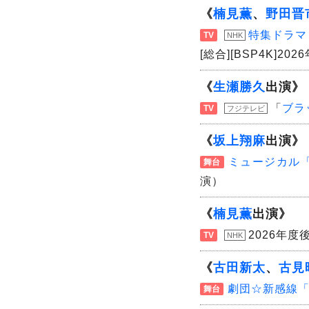
《
楠見薫
、
野田晋
特集ドラマ
TV
NHK
[総合][BSP4K]2026
《
生瀬勝久
出演》
「
ブラ
TV
フジテレビ
《
坂上翔麻
出演》
ミュージカル「
舞台
演）
《
楠見薫
出演》
2026年度
TV
NHK
《
古田新太
、
古見
劇団☆新感線
舞台