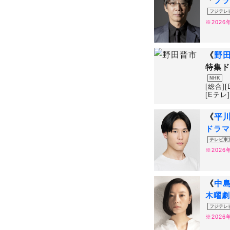
「
ブラ
フジテレ
※202
《
野
特集ド
NHK
[総合][
[Eテレ]
《
平
ドラマ
テレビ東
※202
《
中
木曜劇
フジテレ
※202