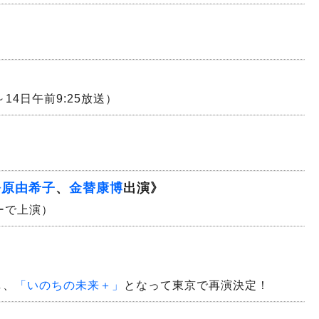
）
～14日午前9:25放送）
松原由希子
、
金替康博
出演》
ーで上演）
し、
「いのちの未来＋」
となって東京で再演決定！