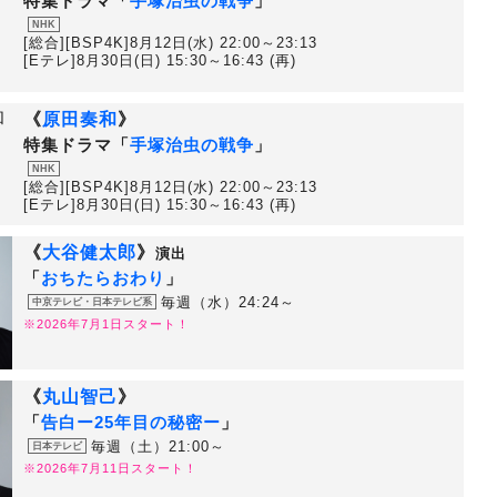
特集ドラマ「
手塚治虫の戦争
」
NHK
[総合][BSP4K]8月12日(水) 22:00～23:13
[Eテレ]8月30日(日) 15:30～16:43 (再)
《
原田奏和
》
特集ドラマ「
手塚治虫の戦争
」
NHK
[総合][BSP4K]8月12日(水) 22:00～23:13
[Eテレ]8月30日(日) 15:30～16:43 (再)
《
大谷健太郎
》
演出
「
おちたらおわり
」
毎週（水）24:24～
中京テレビ・日本テレビ系
※2026年7月1日スタート！
《
丸山智己
》
「
告白ー25年目の秘密ー
」
毎週（土）21:00～
日本テレビ
※2026年7月11日スタート！