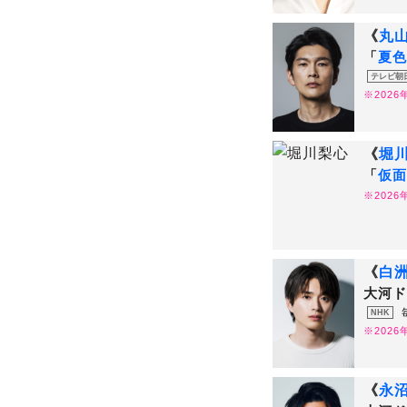
《
丸
「
夏色
テレビ朝
※202
《
堀
「
仮面
※202
《
白
大河ド
NHK
※202
《
永