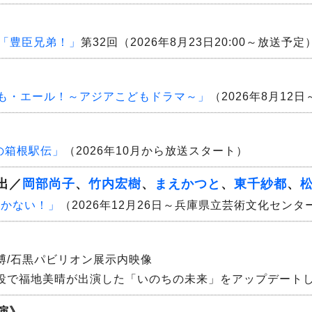
「豊臣兄弟！」
第32回（2026年8月23日20:00～放送予定
も・エール！～アジアこどもドラマ～」
（2026年8月12日
の箱根駅伝」
（2026年10月から放送スタート）
出／
岡部尚子
、
竹内宏樹
、
まえかつと
、
東千紗都
、
着かない！」
（2026年12月26日～兵庫県立芸術文化センタ
博/石黒パビリオン展示内映像
カナ役で福地美晴が出演した「いのちの未来」をアップデート