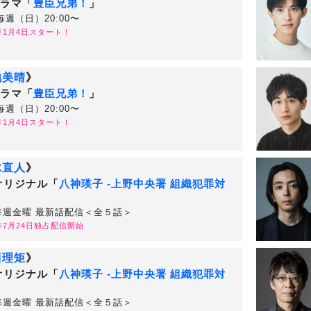
ラマ「
豊臣兄弟！
」
毎週（日）20:00〜
6年1月4日スタート！
地美晴
》
ラマ「
豊臣兄弟！
」
毎週（日）20:00〜
6年1月4日スタート！
木直人
》
uオリジナル「
八神瑛子 -上野中央署 組織犯罪対
」
毎週金曜 最新話配信＜全５話＞
6年7月24日独占配信開始
川理矩
》
uオリジナル「
八神瑛子 -上野中央署 組織犯罪対
」
毎週金曜 最新話配信＜全５話＞