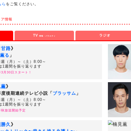
ちら
をご覧ください。
ィア情報
TV
ラジオ
情報・バラエティ
田甘路
》
薫る
」
毎週（月）～（土）8:00～
は1週間を振り返ります
6年3月30日スタート！
見薫
》
6年度後期連続テレビ小説「
ブラッサム
」
毎週（月）～（土）8:00～
は1週間を振り返ります
6年秋放送開始予定
瀬勝久
》