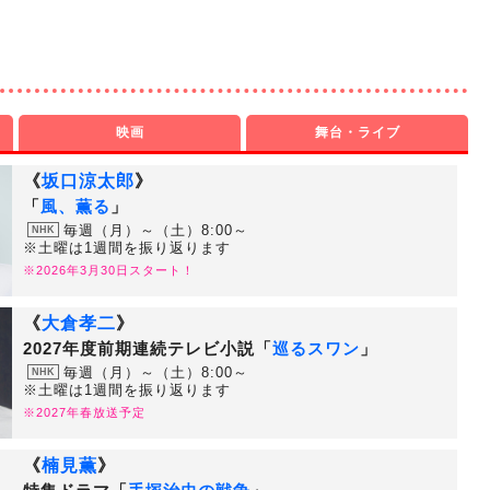
映画
舞台・ライブ
《
坂口涼太郎
》
「
風、薫る
」
毎週（月）～（土）8:00～
NHK
※土曜は1週間を振り返ります
※2026年3月30日スタート！
《
大倉孝二
》
2027年度前期連続テレビ小説「
巡るスワン
」
毎週（月）～（土）8:00～
NHK
※土曜は1週間を振り返ります
※2027年春放送予定
《
楠見薫
》