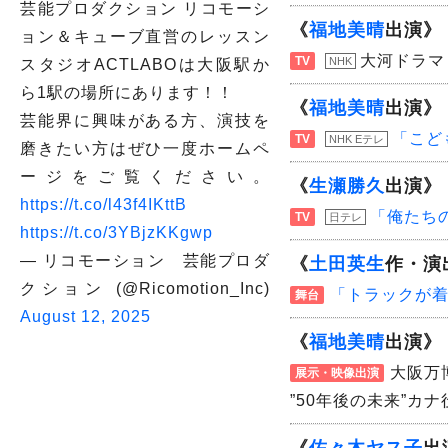
芸能プロダクション リコモーシ
《
福地美晴
出演》
ョン＆キューブ直営のレッスン
大河ドラマ
TV
NHK
スタジオACTLABOは大阪駅か
ら1駅の場所にあります！！
《
福地美晴
出演》
芸能界に興味がある方、演技を
「こど
TV
NHK Eテレ
磨きたい方はぜひ一度ホームペ
ージをご覧ください。
《
生瀬勝久
出演》
https://t.co/l43f4IKttB
「俺たち
TV
日テレ
https://t.co/3YBjzKKgwp
— リコモーション 芸能プロダ
《
土田英生
作・演
クション (@Ricomotion_Inc)
「トラックが
舞台
August 12, 2025
《
福地美晴
出演》
大阪万
展示・映像出演
”50年後の未来”