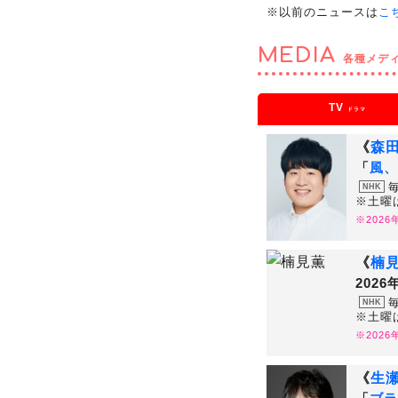
※以前のニュースは
こ
MEDIA
各種メデ
TV
ドラマ
《
森
「
風、
NHK
※土曜
※202
《
楠
202
NHK
※土曜
※202
《
生