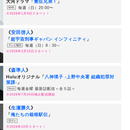
大河ドラマ「
豊臣兄弟！
」
毎週（日）20:00〜
NHK
※2026年1月4日スタート！
《
安田啓人
》
「
超宇宙刑事ギャバン インフィニティ
」
毎週（日）9：30～
テレビ朝日
※2026年2月15日スタート！
《
森準人
》
Huluオリジナル「
八神瑛子 -上野中央署 組織犯罪対
策課-
」
毎週金曜 最新話配信＜全５話＞
Hulu
※2026年7月24日独占配信開始
《
生瀬勝久
》
「
俺たちの箱根駅伝
」
日テレ
※2026年10月スタート！