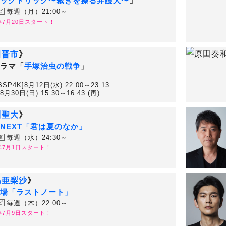
ックトリック〜裁きを操る弁護人〜
」
毎週（月）21:00～
ビ
6年7月20日スタート！
田晋市
》
ラマ「
手塚治虫の戦争
」
BSP4K]8月12日(水) 22:00～23:13
8月30日(日) 15:30～16:43 (再)
川聖大
》
NEXT「君は夏のなか」
毎週（水）24:30～
京
6年7月1日スタート！
島亜梨沙
》
場「ラストノート」
毎週（木）22:00～
ビ
6年7月9日スタート！