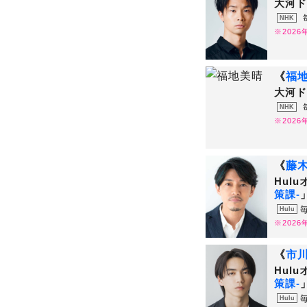
大河ド
NHK
※202
《
福
大河ド
NHK
※202
《
藤
Hul
策課-
Hulu
※202
《
市
Hul
策課-
Hulu