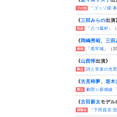
《
佐々木ヤス子
出
「
ゴッソ様 
その他
《
三田みらの
出演
「
八つ墓村
」（
映画
《
岡嶋秀昭
、
三田
「
黒牢城
」（2
映画
《
山西惇
出演》
詩と音楽の光
舞台
《
古見時夢
、
逆木
劇団☆新感線「髑
舞台
《
古田新太
モデル
「
下田昌克 恐
展覧会