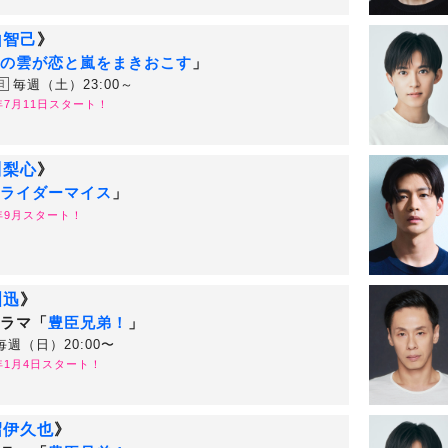
山智己
》
の雲が恋と嵐をまきおこす
」
毎週（土）23:00～
日
6年7月11日スタート！
川梨心
》
ライダーマイス
」
6年9月スタート！
洲迅
》
ラマ「
豊臣兄弟！
」
毎週（日）20:00〜
6年1月4日スタート！
沼伊久也
》