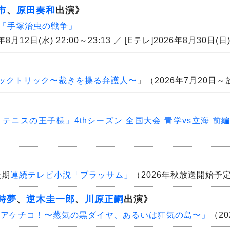
市
、
原田奏和
出演》
「手塚治虫の戦争」
年8月12日(水) 22:00～23:13 ／ [Eテレ]2026年8月30日(日) 
ックトリック〜裁きを操る弁護人〜
」（2026年7月20日
テニスの王子様」4thシーズン 全国大会 青学vs立海 前
後期
連続テレビ小説「ブラッサム」
（2026年秋放送開始予
時夢
、
逆木圭一郎
、
川原正嗣
出演》
「アケチコ！〜蒸気の黒ダイヤ、あるいは狂気の島〜」
（2