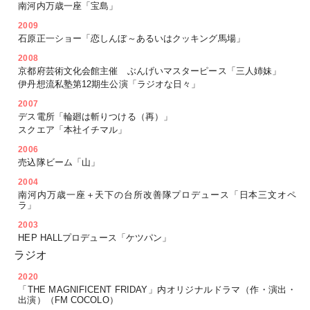
南河内万歳一座「宝島」
2009
石原正一ショー「恋しんぼ～あるいはクッキング馬場」
2008
京都府芸術文化会館主催 ぶんげいマスターピース「三人姉妹」
伊丹想流私塾第12期生公演「ラジオな日々」
2007
デス電所「輪廻は斬りつける（再）」
スクエア「本社イチマル」
2006
売込隊ビーム「山」
2004
南河内万歳一座＋天下の台所改善隊プロデュース「日本三文オペ
ラ」
2003
HEP HALLプロデュース「ケツパン」
ラジオ
2020
「THE MAGNIFICENT FRIDAY」内オリジナルドラマ（作・演出・
出演）（FM COCOLO）