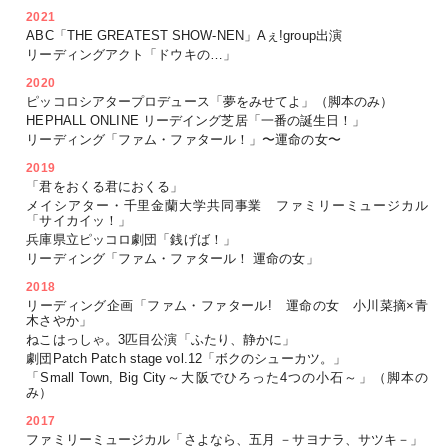
2021
ABC「THE GREATEST SHOW-NEN」Aぇ!group出演
リーディングアクト「ドウキの…」
2020
ピッコロシアタープロデュース「夢をみせてよ」（脚本のみ）
HEPHALL ONLINE リーデイング芝居「一番の誕生日！」
リーディング「ファム・ファタール！」〜運命の女〜
2019
「君をおくる君におくる」
メイシアター・千里金蘭大学共同事業 ファミリーミュージカル
「サイカイッ！」
兵庫県立ピッコロ劇団「銭げば！」
リーディング「ファム・ファタール！ 運命の女」
2018
リーディング企画「ファム・ファタール! 運命の女 小川菜摘×青
木さやか」
ねこはっしゃ。3匹目公演「ふたり、静かに」
劇団Patch Patch stage vol.12「ボクのシューカツ。」
「Small Town, Big City～大阪でひろった4つの小石～」（脚本の
み）
2017
ファミリーミュージカル「さよなら、五月 －サヨナラ、サツキ－」