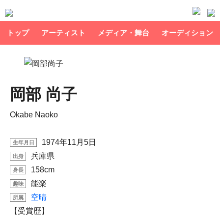
トップ
アーティスト
メディア・舞台
オーディション
岡部 尚子
Okabe Naoko
1974年11月5日
生年月日
兵庫県
出身
158cm
身長
能楽
趣味
空晴
所属
【受賞歴】