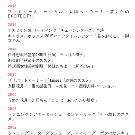
2016
ファミリーミュージカル「太陽へトウッ！～ぼくらの
EXCITECITY」
2015
ナカミチ円陣 リーディング「チェーンレターズ」再演
キャラメルボックス 2015ハーフタイムシアター「君をおくる」（脚
本のみ）
2014
伊丹想流私塾第18期生公演「三つ目の倚子」
朗読劇「秋茄子のススメ」
第18回女性芸術劇場「姉妹たちよ」（脚本のみ）
2010
リリパットアーミーII「kisses『結婚のススメ』」
京橋花月「一番の誕生日！～京花（？）産婦人科バージョン」
2006
うめだ花月 芝居もん「ここは、あったかい場所」
2005
ランニングシアターダッシュ ダンディリーグ「引っ越しのスス
メ」
2002
ランニングシアターダッシュ ダンディリーグ「ボクのサンキュ