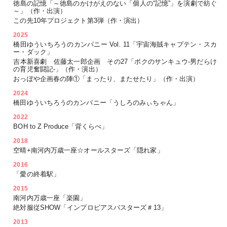
徳島の記憶「～徳島のかけがえのない「個人の“記憶”」を演劇で紡ぐ
～」（作・出演）
この先10年プロジェクト第3弾（作・演出）
2025
橋田ゆういちろうのカンパニー Vol. 11「宇宙海賊キャプテン・スカ
ー・ダック」
吉本新喜劇 佐藤太一郎企画 その27「ボクのサンキュウ-男だらけ
の育児奮闘記-」（作・演出）
おっぽや企画春の陣①「まったり、またせたり」（作・出演）
2024
橋田ゆういちろうのカンパニー「うしろのみぃちゃん」
2022
BOH to Z Produce「背くらべ」
2018
空晴+南河内万歳一座☆オールスターズ「隠れ家」
2016
「愛の終着駅」
2015
南河内万歳一座「楽園」
絶対服従SHOW「インプロビアスバスターズ＃13」
2013