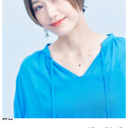
出身
大阪府
身長
165cm
特技
油絵
趣味
絵を描く
所属
突劇金魚
【受賞歴】
2024年 おおさかシネマフェスティバル 新人女優賞
2023年 第78回毎日映画コンクール スポニチグランプリ新
人賞
2013年 若手演出家コンクール2012 優秀賞
2009年 第9回AAF戯曲賞 大賞
2008年 第15回OMS戯曲賞 大賞
2004年 ロクソドンタフェスティバル２ 劇場賞
HOT TOPIC
舞台