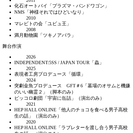
2011
化石オートバイ「プラズマ・バンドワゴン」
NMS「神様それではひどいなり」
2010
マレビトの会「ユビュ王」
2008
満月動物園「ツキノアバラ」
舞台作演
2026
INDEPENDENT:5SS / JAPAN TOUR「蟲」
2025
表現者工房プロデュース「循環」
2024
突劇金魚プロデュース GFT＃6「墓場のオサムと機嫌
のいい幽霊２」（脚本のみ）
ピッコロ劇団「宇宙に缶詰」（演出のみ）
2021
HEP HALL ONLINE「他人のチョコを食べる男子高校
生の話」（演出のみ）
2020
HEP HALL ONLINE「ラブレターを渡し合う男子高校