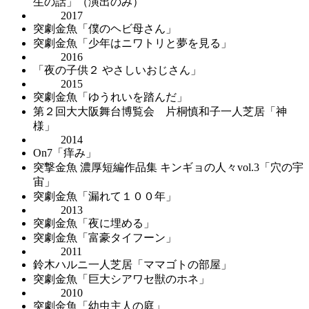
生の話」（演出のみ）
2017
突劇金魚「僕のヘビ母さん」
突劇金魚「少年はニワトリと夢を見る」
2016
「夜の子供２ やさしいおじさん」
2015
突劇金魚「ゆうれいを踏んだ」
第２回大大阪舞台博覧会 片桐慎和子一人芝居「神
様」
2014
On7「痒み」
突撃金魚 濃厚短編作品集 キンギョの人々vol.3「穴の宇
宙」
突劇金魚「漏れて１００年」
2013
突劇金魚「夜に埋める」
突劇金魚「富豪タイフーン」
2011
鈴木ハルニ一人芝居「ママゴトの部屋」
突劇金魚「巨大シアワセ獣のホネ」
2010
突劇金魚「幼虫主人の庭」