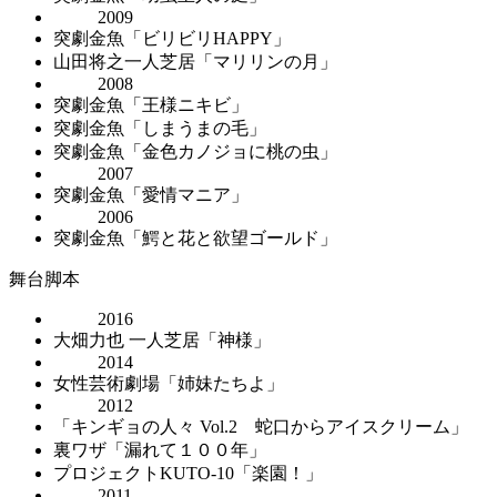
2009
突劇金魚「ビリビリHAPPY」
山田将之一人芝居「マリリンの月」
2008
突劇金魚「王様ニキビ」
突劇金魚「しまうまの毛」
突劇金魚「金色カノジョに桃の虫」
2007
突劇金魚「愛情マニア」
2006
突劇金魚「鰐と花と欲望ゴールド」
舞台脚本
2016
大畑力也 一人芝居「神様」
2014
女性芸術劇場「姉妹たちよ」
2012
「キンギョの人々 Vol.2 蛇口からアイスクリーム」
裏ワザ「漏れて１００年」
プロジェクトKUTO-10「楽園！」
2011