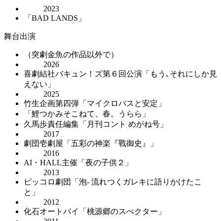
2023
「BAD LANDS」
舞台出演
（突劇金魚の作品以外で）
2026
喜劇結社バキュン！ズ第６回公演「もう､それにしか見
えない」
2025
竹生企画第四弾「マイクロバスと安定」
「鯉つかみそこねて、春。うらら」
久馬歩責任編集「月刊コント めがね号」
2017
劇団壱劇屋「五彩の神楽『戰御史』」
2016
AI・HALL主催「夜の子供２」
2013
ピッコロ劇団「泡- 流れつくガレキに語りかけたこ
と」
2012
化石オートバイ「桃源郷のスぺクター」