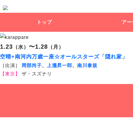
トップ
アー
1.23
〜1.28
（水）
（月）
空晴+南河内万歳一座☆オールスターズ「隠れ家」
［出演］
岡部尚子
、
上瀧昇一郎
、
南川泰規
【東京】
ザ・スズナリ