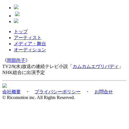
トップ
アーティスト
メディア・舞台
オーディション
《
岡部尚子
》
TV
2/9(水)放送の連続テレビ小説「
カムカムエヴリバディ
」
NHK総合
に出演予定
会社概要
・
プライバシーポリシー
・
お問合せ
© Ricomotion inc. All Rights Reserved.