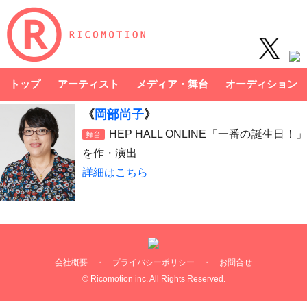
トップ
アーティスト
メディア・舞台
オーディション
《
岡部尚子
》
HEP HALL ONLINE「一番の誕生日！
舞台
を作・演出
詳細はこちら
会社概要
・
プライバシーポリシー
・
お問合せ
© Ricomotion inc. All Rights Reserved.