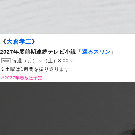
《
大倉孝二
》
2027年度前期連続テレビ小説「
巡るスワン
」
毎週（月）～（土）8:00～
NHK
※土曜は1週間を振り返ります
※2027年春放送予定