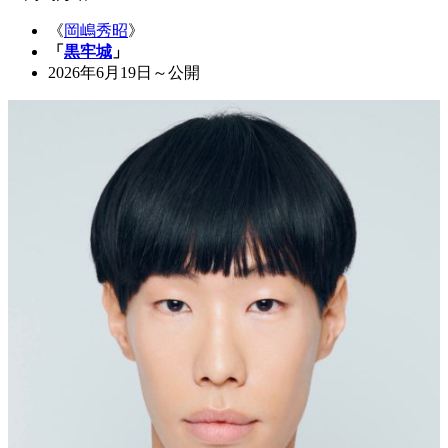
《
岡嶋秀昭
》
「
黒牢城
」
2026年6月19日～公開