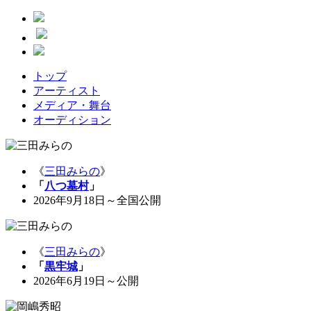
トップ
アーティスト
メディア・舞台
オーディション
《
三田みらの
》
「
八つ墓村
」
2026年9月18日～全国公開
《
三田みらの
》
「
黒牢城
」
2026年6月19日～公開