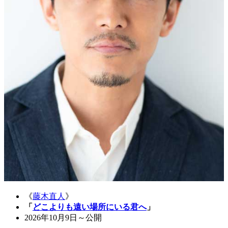
《
藤木直人
》
「
どこよりも遠い場所にいる君へ
」
2026年10月9日～公開