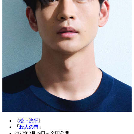
《
松下洸平
》
「
殺人の門
」
2027年2月19日～全国公開