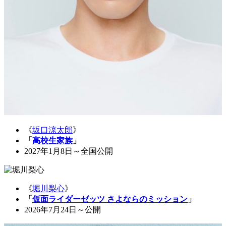
《
坂口涼太郎
》
「
高校生家族
」
2027年1月8日～全国公開
《
堀川梨心
》
「
仮面ライダーゼッツ さよならのミッション
」
2026年7月24日～公開