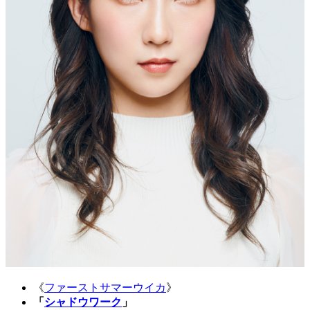
《
ファーストサマーウイカ
》
「
シャドウワーク
」