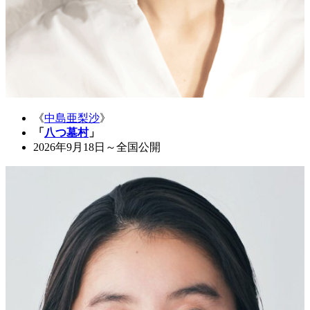
《
中島亜梨沙
》
「
八つ墓村
」
2026年9月18日～全国公開