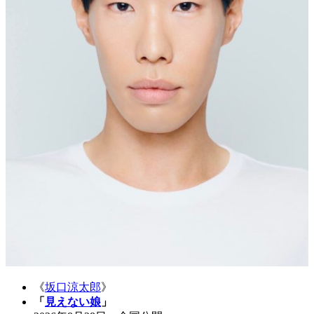
《
坂口涼太郎
》
「
見えない娘
」