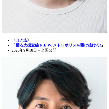
《
白洲迅
》
「
踊る大捜査線 N.E.W. メトロポリスを駆け抜けろ!
」
2026年9月18日～全国公開