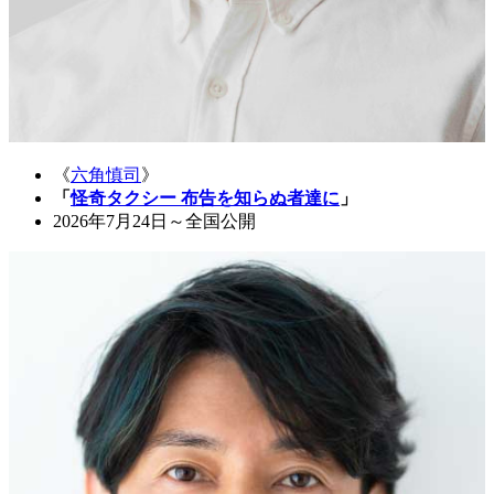
《
六角慎司
》
「
怪奇タクシー 布告を知らぬ者達に
」
2026年7月24日～全国公開