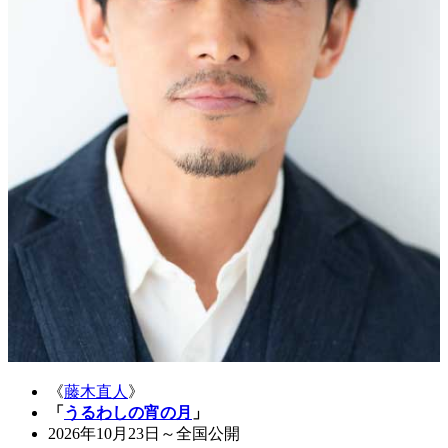
《
藤木直人
》
「
うるわしの宵の月
」
2026年10月23日～全国公開