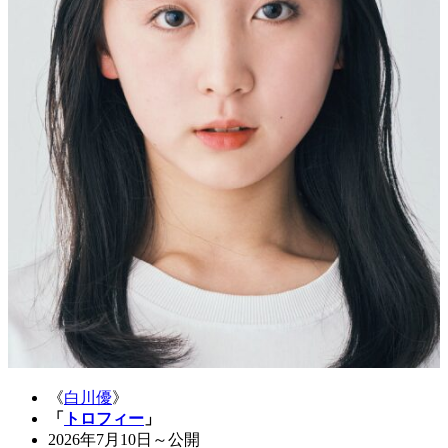
《
白川優
》
「
トロフィー
」
2026年7月10日～公開