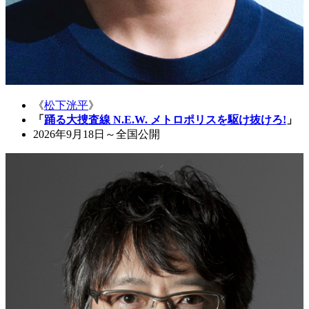
《
松下洸平
》
「
踊る大捜査線 N.E.W. メトロポリスを駆け抜けろ!
」
2026年9月18日～全国公開