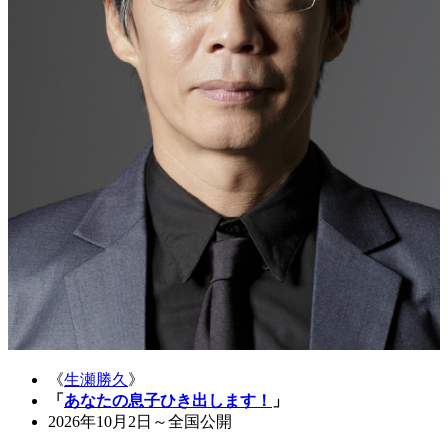
《
生瀬勝久
》
「
あなたの息子ひき出します！
」
2026年10月2日～全国公開