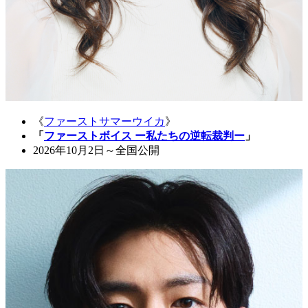
《
ファーストサマーウイカ
》
「
ファーストボイス ー私たちの逆転裁判ー
」
2026年10月2日～全国公開