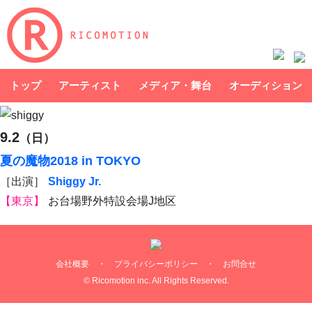
トップ
アーティスト
メディア・舞台
オーディション
9.2
（日）
夏の魔物2018 in TOKYO
［出演］
Shiggy Jr.
【東京】
お台場野外特設会場J地区
会社概要
・
プライバシーポリシー
・
お問合せ
© Ricomotion inc. All Rights Reserved.