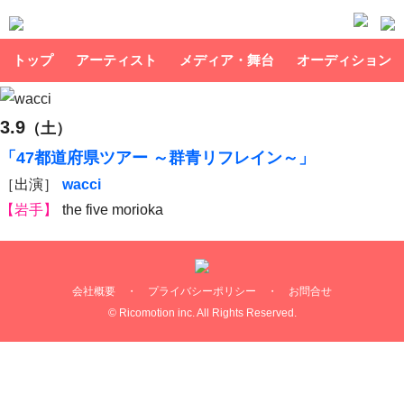
トップ
アーティスト
メディア・舞台
オーディション
3.9
（土）
「47都道府県ツアー ～群青リフレイン～」
［出演］
wacci
【岩手】
the five morioka
会社概要
・
プライバシーポリシー
・
お問合せ
© Ricomotion inc. All Rights Reserved.