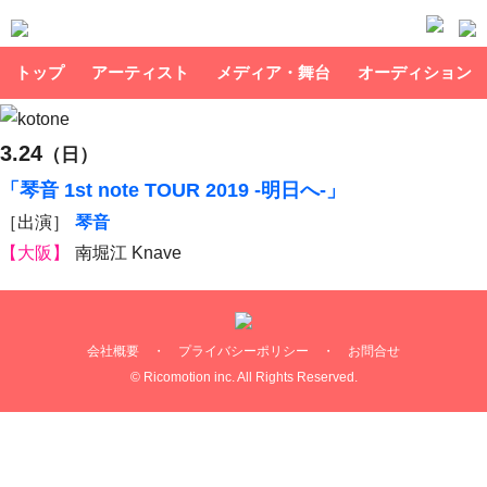
トップ
アーティスト
メディア・舞台
オーディション
3.24
（日）
「琴音 1st note TOUR 2019 -明日へ-」
［出演］
琴音
【大阪】
南堀江 Knave
会社概要
・
プライバシーポリシー
・
お問合せ
© Ricomotion inc. All Rights Reserved.