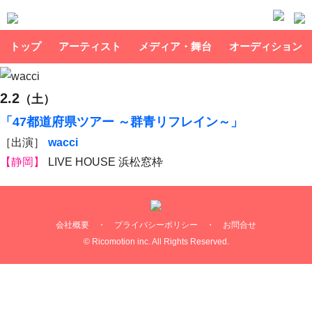
トップ
アーティスト
メディア・舞台
オーディション
2.2
（土）
「47都道府県ツアー ～群青リフレイン～」
［出演］
wacci
【静岡】
LIVE HOUSE 浜松窓枠
会社概要
・
プライバシーポリシー
・
お問合せ
© Ricomotion inc. All Rights Reserved.