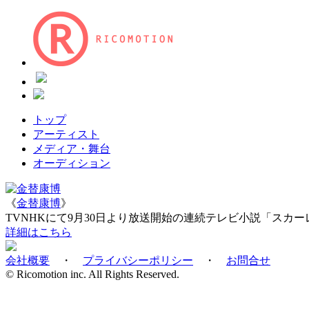
トップ
アーティスト
メディア・舞台
オーディション
《
金替康博
》
TV
NHKにて9月30日より放送開始の連続テレビ小説「スカ
詳細はこちら
会社概要
・
プライバシーポリシー
・
お問合せ
© Ricomotion inc. All Rights Reserved.