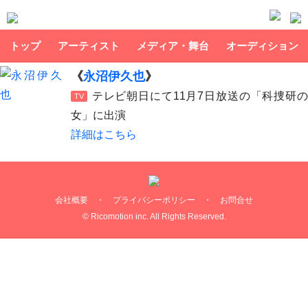
トップ
アーティスト
メディア・舞台
オーディション
《
永沼伊久也
》
テレビ朝日にて11月7日放送の「科捜研の
TV
女」に出演
詳細はこちら
会社概要
・
プライバシーポリシー
・
お問合せ
© Ricomotion inc. All Rights Reserved.