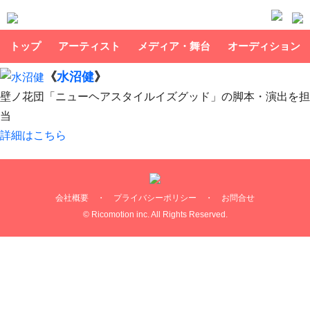
トップ
アーティスト
メディア・舞台
オーディション
《
水沼健
》
壁ノ花団「ニューヘアスタイルイズグッド」の脚本・演出を担
当
詳細はこちら
会社概要
・
プライバシーポリシー
・
お問合せ
© Ricomotion inc. All Rights Reserved.