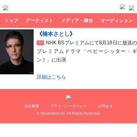
トップ
アーティスト
メディア・舞台
オーディション
《
橋本さとし
》
NHK BSプレミアムにて8月18日に放送の
TV
プレミアムドラマ「ベビーシッター・ギ
ン！」に出演
詳細はこちら
会社概要
・
プライバシーポリシー
・
お問合せ
© Ricomotion inc. All Rights Reserved.