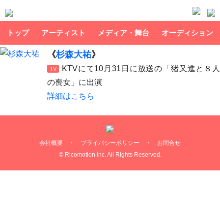
トップ
アーティスト
メディア・舞台
オーディション
《
杉森大祐
》
KTVにて10月31日に放送の「猪又進と８人
TV
の喪女」に出演
詳細はこちら
会社概要
・
プライバシーポリシー
・
お問合せ
© Ricomotion inc. All Rights Reserved.