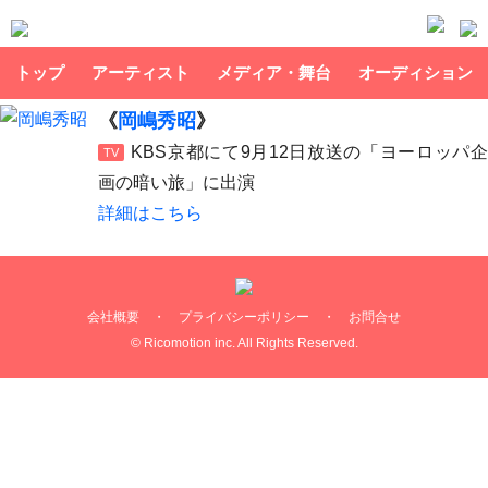
トップ
アーティスト
メディア・舞台
オーディション
《
岡嶋秀昭
》
KBS京都にて9月12日放送の「ヨーロッパ企
TV
画の暗い旅」に出演
詳細はこちら
会社概要
・
プライバシーポリシー
・
お問合せ
© Ricomotion inc. All Rights Reserved.