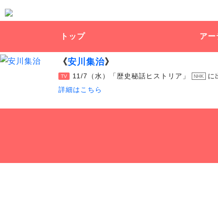
トップ
アー
《
安川集治
》
11/7（水）「歴史秘話ヒストリア」
に
NHK
TV
詳細はこちら