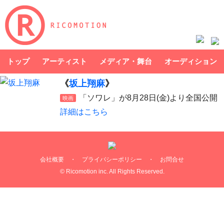
トップ
アーティスト
メディア・舞台
オーディション
《
坂上翔麻
》
「ソワレ」が8月28日(金)より全国公開
映画
詳細はこちら
会社概要
・
プライバシーポリシー
・
お問合せ
© Ricomotion inc. All Rights Reserved.