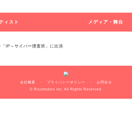
ティスト
メディア・舞台
ー「IP～サイバー捜査班」に出演
会社概要
・
プライバシーポリシー
・
お問合せ
© Ricomotion inc. All Rights Reserved.