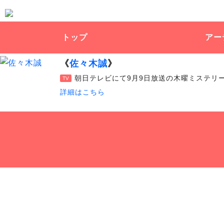
トップ
アー
《
佐々木誠
》
朝日テレビにて9月9日放送の木曜ミステリ
TV
詳細はこちら