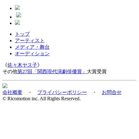
トップ
アーティスト
メディア・舞台
オーディション
《
佐々木ヤス子
》
その他
第27回「関西現代演劇俳優賞」
大賞受賞
会社概要
・
プライバシーポリシー
・
お問合せ
© Ricomotion inc. All Rights Reserved.