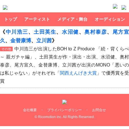
トップ
アーティスト
メディア・舞台
オーディション
《
中川浩三
、
土田英生
、
水沼健
、
奥村泰彦
、
尾方
久
、
金替康博
、
立川茜
》
中川浩三が出演したBOH to Z Produce 「続・背くら
その他
～ 親ガチャ編」、土田英生が作・演出・出演、水沼健、奥村
泰彦、尾方宣久、金替康博、立川茜が出演のMONO「悪いの
は私じゃない」がそれぞれ「
関西えんげき大賞
」で優秀賞を受
賞
会社概要
・
プライバシーポリシー
・
お問合せ
© Ricomotion inc. All Rights Reserved.