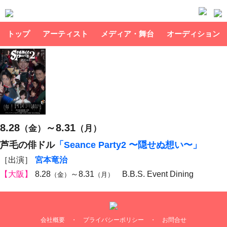
トップ
アーティスト
メディア・舞台
オーディション
8.28
～8.31
（金）
（月）
芦毛の俳ドル
「Seance Party2 〜隠せぬ想い〜」
［出演］
宮本竜治
【大阪】
8.28
～8.31
B.B.S. Event Dining
（金）
（月）
会社概要
・
プライバシーポリシー
・
お問合せ