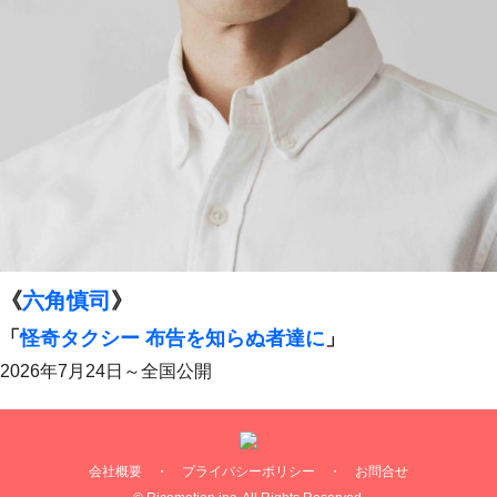
《
六角慎司
》
「
怪奇タクシー 布告を知らぬ者達に
」
2026年7月24日～全国公開
会社概要
・
プライバシーポリシー
・
お問合せ