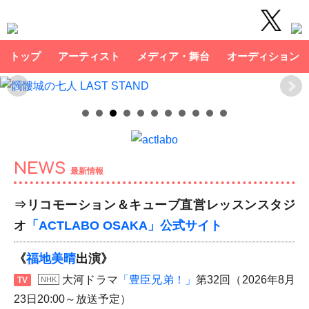
トップ
アーティスト
メディア・舞台
オーディション
NEWS
最新情報
⇒リコモーション＆キューブ直営レッスンスタジ
オ
「ACTLABO OSAKA」公式サイト
《
福地美晴
出演》
大河ドラマ
「豊臣兄弟！」
第32回（2026年8月
TV
NHK
23日20:00～放送予定）