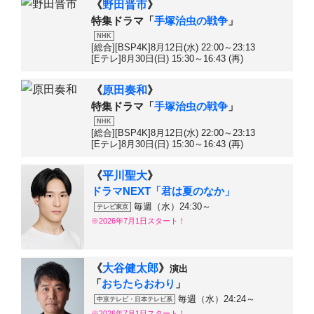
《
野田晋市
》
特集ドラマ「
手塚治虫の戦争
」
NHK
[総合][BSP4K]8月12日(水) 22:00～23:13
[Eテレ]8月30日(日) 15:30～16:43 (再)
《
原田奏和
》
特集ドラマ「
手塚治虫の戦争
」
NHK
[総合][BSP4K]8月12日(水) 22:00～23:13
[Eテレ]8月30日(日) 15:30～16:43 (再)
《
平川聖大
》
ドラマNEXT「君は夏のなか」
毎週（水）24:30～
テレビ東京
※2026年7月1日スタート！
《
大谷健太郎
》
演出
「
おちたらおわり
」
毎週（水）24:24～
中京テレビ・日本テレビ系
※2026年7月1日スタート！