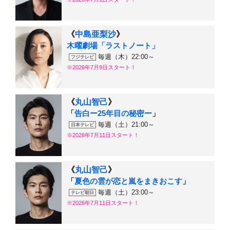
《
中島亜梨沙
》
木曜劇場「ラストノート」
毎週（木）22:00～
フジテレビ
※2026年7月9日スタート！
《
丸山智己
》
「
告白ー25年目の秘密ー
」
毎週（土）21:00～
日本テレビ
※2026年7月11日スタート！
《
丸山智己
》
「
夏色の雲が恋と嵐をまきおこす
」
毎週（土）23:00～
テレビ朝日
※2026年7月11日スタート！