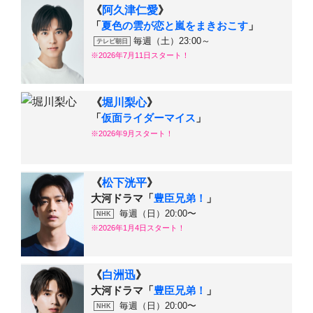
《
阿久津仁愛
》
「
夏色の雲が恋と嵐をまきおこす
」
毎週（土）23:00～
テレビ朝日
※2026年7月11日スタート！
《
堀川梨心
》
「
仮面ライダーマイス
」
※2026年9月スタート！
《
松下洸平
》
大河ドラマ「
豊臣兄弟！
」
毎週（日）20:00〜
NHK
※2026年1月4日スタート！
《
白洲迅
》
大河ドラマ「
豊臣兄弟！
」
毎週（日）20:00〜
NHK