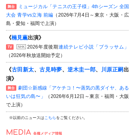
ミュージカル「テニスの王子様」4thシーズン 全国
舞台
大会 青学vs立海 前編
（2026年7月4日～東京・大阪・広
島・愛知・福岡で上演）
《
楠見薫
出演》
2026年度後期
連続テレビ小説「ブラッサム」
TV
NHK
（2026年秋放送開始予定）
《
古田新太
、
古見時夢
、
逆木圭一郎
、
川原正嗣
出
演》
劇団☆新感線「アケチコ！〜蒸気の黒ダイヤ、ある
舞台
いは狂気の島〜」
（2026年6月12日～東京・福岡・大阪
で上演）
※以前のニュースは
こちら
をご覧ください。
MEDIA
各種メディア情報