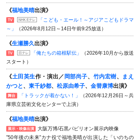
《
福地美晴
出演》
「こども・エール！～アジアこどもドラマ
TV
NHK Eテレ
～」
（2026年8月12日～14日午前9:25放送）
《
生瀬勝久
出演》
「俺たちの箱根駅伝」
（2026年10月から放送
TV
日テレ
スタート）
《
土田英生
作・演出／
岡部尚子
、
竹内宏樹
、
まえ
かつと
、
東千紗都
、
松原由希子
、
金替康博
出演》
「トラックが着かない！」
（2026年12月26日～兵
舞台
庫県立芸術文化センターで上演）
《
福地美晴
出演》
大阪万博/石黒パビリオン展示内映像
展示・映像出演
”50年後の未来”カナ役で福地美晴が出演した「いのちの