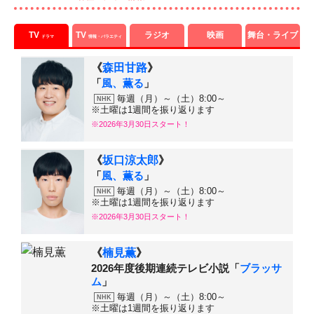
TV
TV
ラジオ
映画
舞台・ライブ
ドラマ
情報・バラエティ
《
森田甘路
》
「
風、薫る
」
毎週（月）～（土）8:00～
NHK
※土曜は1週間を振り返ります
※2026年3月30日スタート！
《
坂口涼太郎
》
「
風、薫る
」
毎週（月）～（土）8:00～
NHK
※土曜は1週間を振り返ります
※2026年3月30日スタート！
《
楠見薫
》
2026年度後期連続テレビ小説「
ブラッサ
ム
」
毎週（月）～（土）8:00～
NHK
※土曜は1週間を振り返ります