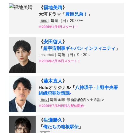
《
福地美晴
》
大河ドラマ「
豊臣兄弟！
」
毎週（日）20:00〜
NHK
※2026年1月4日スタート！
《
安田啓人
》
「
超宇宙刑事ギャバン インフィニティ
」
毎週（日）9：30～
テレビ朝日
※2026年2月15日スタート！
《
藤木直人
》
Huluオリジナル「
八神瑛子 -上野中央署
組織犯罪対策課-
」
毎週金曜 最新話配信＜全５話＞
Hulu
※2026年7月24日独占配信開始
《
生瀬勝久
》
「
俺たちの箱根駅伝
」