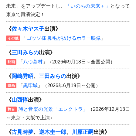
未来」をアップデートし、
「いのちの未来＋」
となって
東京で再演決定！
《
佐々木ヤス子
出演》
「
ゴッソ様 鼻毛が抜けるホラー映像
」
その他
《
三田みらの
出演》
「
八つ墓村
」（2026年9月18日～全国公開）
映画
《
岡嶋秀昭
、
三田みらの
出演》
「
黒牢城
」（2026年6月19日～公開）
映画
《
山西惇
出演》
詩と音楽の光景「エレクトラ」
（2026年12月13日
舞台
～東京・大阪で上演）
《
古見時夢
、
逆木圭一郎
、
川原正嗣
出演》