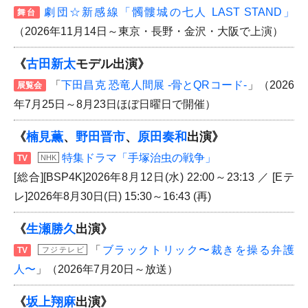
劇団☆新感線「髑髏城の七人 LAST STAND」
舞台
（2026年11月14日～東京・長野・金沢・大阪で上演）
《
古田新太
モデル出演》
「
下田昌克 恐竜人間展 -骨とQRコード-
」（2026
展覧会
年7月25日～8月23日ほぼ日曜日で開催）
《
楠見薫
、
野田晋市
、
原田奏和
出演》
特集ドラマ「手塚治虫の戦争」
TV
NHK
[総合][BSP4K]2026年8月12日(水) 22:00～23:13 ／ [Eテ
レ]2026年8月30日(日) 15:30～16:43 (再)
《
生瀬勝久
出演》
「
ブラックトリック〜裁きを操る弁護
TV
フジテレビ
人〜
」（2026年7月20日～放送）
《
坂上翔麻
出演》