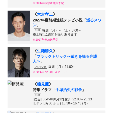
※2026年秋放送開始予定
《
大倉孝二
》
2027年度前期連続テレビ小説「
巡るスワ
ン
」
毎週（月）～（土）8:00～
NHK
※土曜は1週間を振り返ります
※2027年春放送予定
《
生瀬勝久
》
「
ブラックトリック〜裁きを操る弁護
人〜
」
毎週（月）21:00～
フジテレビ
※2026年7月20日スタート！
《
楠見薫
》
特集ドラマ「
手塚治虫の戦争
」
NHK
[総合][BSP4K]8月12日(水) 22:00～23:13
[Eテレ]8月30日(日) 15:30～16:43 (再)