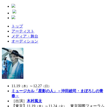
トップ
アーティスト
メディア・舞台
オーディション
11.19
～12.27
（木）
（日）
ミュージカル「星影の人」－沖田総司・まぼろしの青
春－
［出演］
木村風太
【東京】
11.19
～11.24
東京国際フォーラム
（木）
（火）