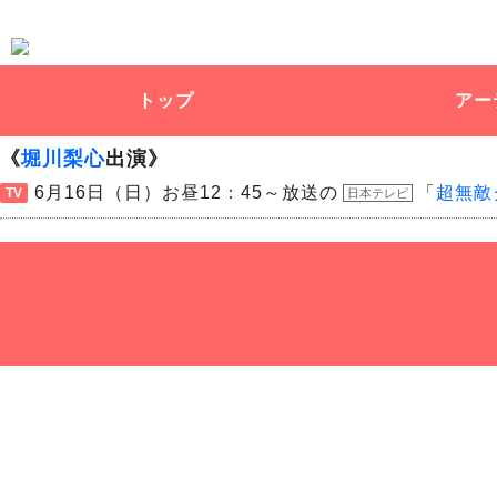
トップ
アー
《
堀川梨心
出演》
6月16日（日）お昼12：45～放送の
「
超無敵
TV
日本テレビ