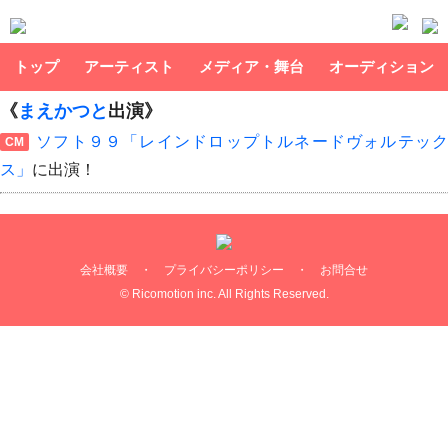
トップ
アーティスト
メディア・舞台
オーディション
《
まえかつと
出演》
ソフト９９「レインドロップトルネードヴォルテック
CM
ス」
に出演！
会社概要
・
プライバシーポリシー
・
お問合せ
© Ricomotion inc. All Rights Reserved.